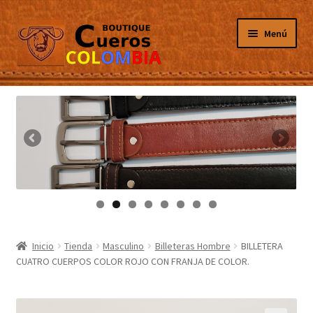
Ir
Ir
Menú
a
al
la
contenido
navegación
Inicio
Masculino
Femenino
Tarjeteros
Canguros
Inicio
Tienda
Masculino
Billeteras Hombre
BILLETERA
CUATRO CUERPOS COLOR ROJO CON FRANJA DE COLOR.
Guantes
Porta Celulares