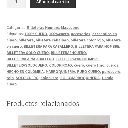
Añadir al carrito
CUATRO
CUERPOS
COLOR
ROJO
Categorías:
Billeteras Hombre
,
Masculino
Etiquetas:
100% CUERO
,
100%cuero
,
accesorios
,
accesorios en
CON
cuero
,
billetera
,
billetera caballero
,
billetera color rojo
,
billetera
FRANJA
en cuero
,
BILLETERA PARA CABALLERO
,
BILLETERA PARA HOMBRE
,
DE
BILLETERA SOLO CUERO
,
BILLETERAENCUERO
,
COLOR.
BILLETERAPARACABALLERO
,
BILLETERAPARAHOMBRE
,
cantidad
BILLETERASOLOCUERO
,
COLOR ROJO
,
cuero
,
cuero fino
,
cueros
,
HECHO EN COLOMBIA
,
MARROQUINERIA
,
PURO CUERO
,
purocuero
,
rojo
,
SOLO CUERO
,
solocuero
,
SOLOMARROQUINERIA
,
tienda
cuero
Productos relacionados